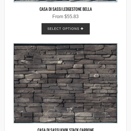
CASA DI SASSI LEDGESTONE BELLA
From
$
55.83
SELECT OPTIONS
CASA DI SASSI KWIK STACK CARBONE